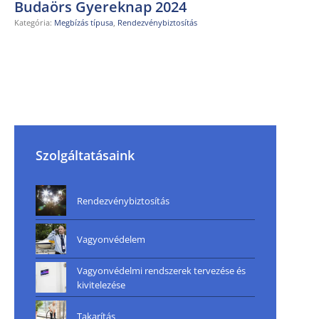
Budaörs Gyereknap 2024
Kategória:
Megbízás típusa
,
Rendezvénybiztosítás
Szolgáltatásaink
Rendezvénybiztosítás
Vagyonvédelem
Vagyonvédelmi rendszerek tervezése és
kivitelezése
Takarítás