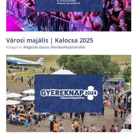
Városi majális | Kalocsa 2025
Kategória:
Megbízás típusa
,
Rendezvénybiztosítás