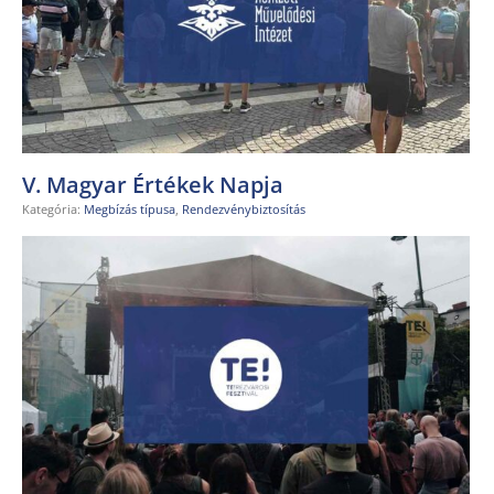
V. Magyar Értékek Napja
Kategória:
Megbízás típusa
,
Rendezvénybiztosítás