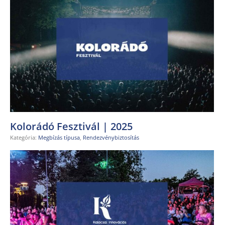
Kolorádó Fesztivál | 2025
Kategória:
Megbízás típusa
,
Rendezvénybiztosítás