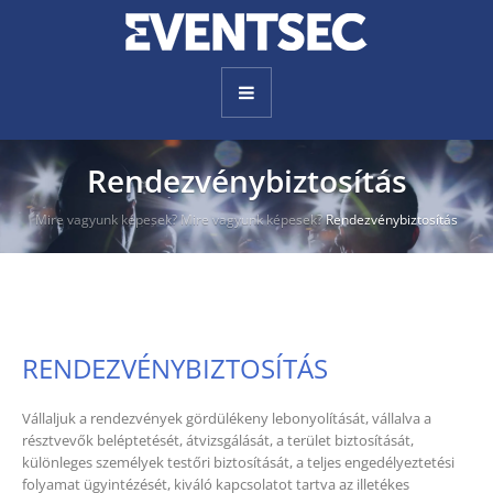
Rendezvénybiztosítás
Mire vagyunk képesek?
Mire vagyunk képesek?
Rendezvénybiztosítás
RENDEZVÉNYBIZTOSÍTÁS
Vállaljuk a rendezvények gördülékeny lebonyolítását, vállalva a
résztvevők beléptetését, átvizsgálását, a terület biztosítását,
különleges személyek testőri biztosítását, a teljes engedélyeztetési
folyamat ügyintézését, kiváló kapcsolatot tartva az illetékes