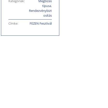
Kategóriák:
Megbízás
típusa
,
Rendezvénybizt
osítás
Címke:
FEZEN Fesztivál