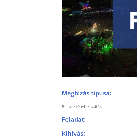
Megbízás típusa:
Rendezvénybiztosítás
Feladat:
Kihívás: