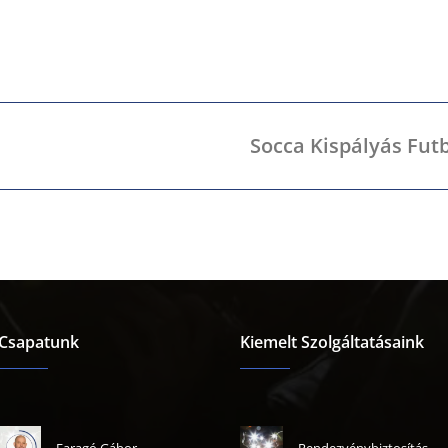
Socca Kispályás Futb
Csapatunk
Kiemelt Szolgáltatásaink
Faragó Gábor
Rendezvénybiztosítás