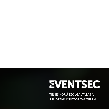
TELJES KÖRŰ SZOLGÁLTATÁS A
RENDEZVÉNYBIZTOSÍTÁS TERÉN